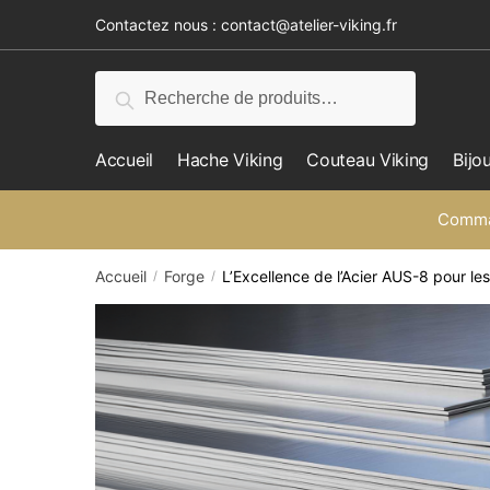
Skip
Skip
Contactez nous :
contact@atelier-viking.fr
to
to
navigation
content
Recherche
Recherche
pour :
Accueil
Hache Viking
Couteau Viking
Bijo
Comman
Accueil
Forge
L’Excellence de l’Acier AUS-8 pour les
/
/