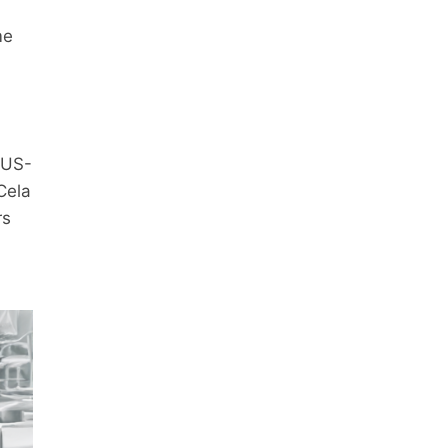
me
AUS-
Cela
rs