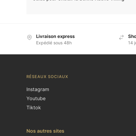
Livraison express
Sho
Expédié sous 48h
14 j
RÉSEAUX SOCIAUX
Instagram
Youtube
Tiktok
Nos autres sites