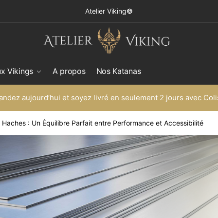
Atelier Viking
©
ux Vikings
A propos
Nos Katanas
dez aujourd’hui et soyez livré en seulement 2 jours avec Coli
 Haches : Un Équilibre Parfait entre Performance et Accessibilité