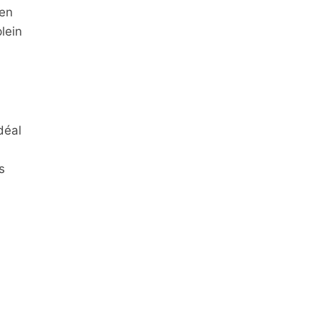
 en
lein
déal
s
DUIT
MOTION