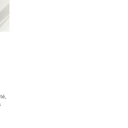
té,
s