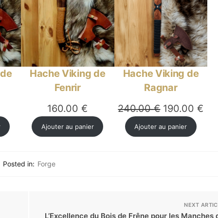
 de
Hache Viking de
Hache Viking de
Fenrir
Ragnar
Le
Le
160.00
€
240.00
€
190.00
€
prix
pri
r
Ajouter au panier
Ajouter au panier
initial
act
était :
est
Posted in:
Forge
240.00 €.
190
NEXT ARTIC
L’Excellence du Bois de Frêne pour les Manches 