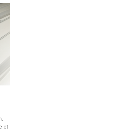
n.
e et