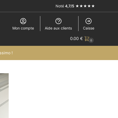
Noté
4,7/5
★★★★★
Mon compte
Aide aux clients
Caisse
0.00
€
0
ssimo !