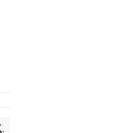
x
uel
 :
.00 €.
LE
de