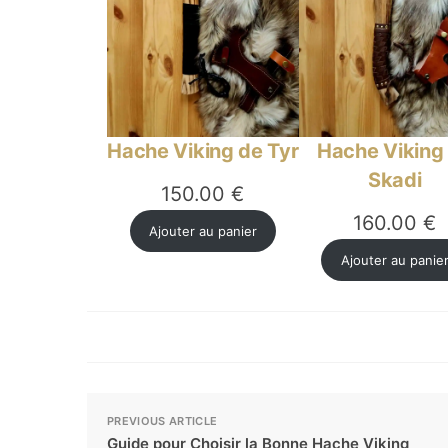
Hache Viking de Tyr
Hache Viking
Skadi
150.00
€
160.00
€
Ajouter au panier
Ajouter au panie
PREVIOUS ARTICLE
Guide pour Choisir la Bonne Hache Viking