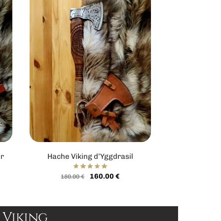
dr
Hache Viking d’Yggdrasil
160.00
€
180.00
€
 Viking