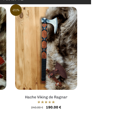
-21%
Hache Viking de Ragnar
190.00
€
240.00
€