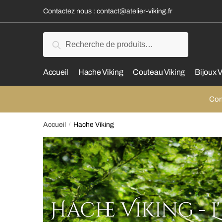
Contactez nous :
contact@atelier-viking.fr
Recherche
Accueil
Hache Viking
Couteau Viking
Bijoux V
Com
Accueil
/
Hache Viking
Hache Viking - L