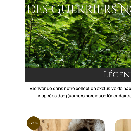
des Guerriers 
Légen
Bienvenue dans notre collection exclusive de hach
inspirées des guerriers nordiques légendaires
-21%