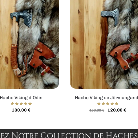
Hache Viking d’Odin
Hache Viking de Jörmungan
180.00
€
120.00
€
150.00
€
z Notre Collection de Haches