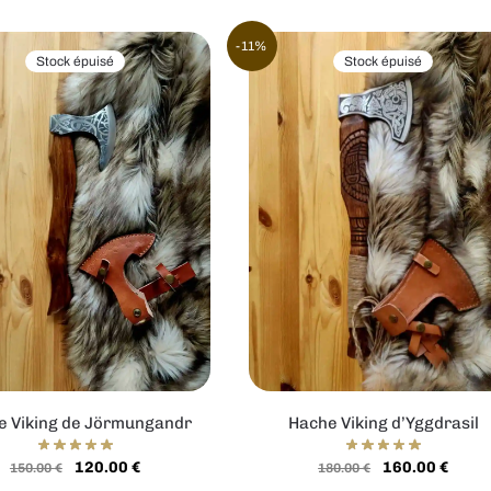
-11%
Stock épuisé
Stock épuisé
e Viking de Jörmungandr
Hache Viking d’Yggdrasil
120.00
€
160.00
€
150.00
€
180.00
€