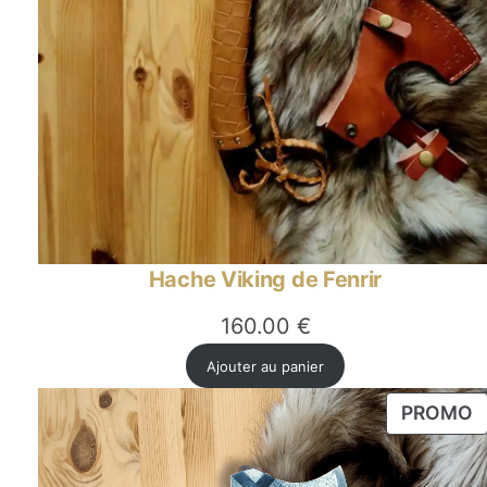
Hache Viking de Fenrir
160.00
€
Ajouter au panier
P
PROMO
E
P