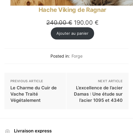
Hache Viking de Ragnar
Le
Le
240.00
€
190.00
€
prix
prix
Ajouter au panier
initial
actuel
était :
est :
Posted in:
Forge
240.00 €.
190.00 €.
PREVIOUS ARTICLE
NEXT ARTICLE
Le Charme du Cuir de
L’excellence de l’acier
Vache Traité
Damas : Une étude sur
Végétalement
l’acier 1095 et 4340
Livraison express