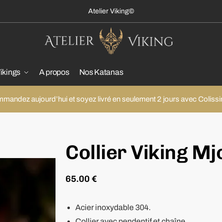
Atelier Viking
©
ikings
A propos
Nos Katanas
mandez aujourd’hui et soyez livré en seulement 2 jours avec Colissi
Collier Viking Mj
65.00
€
Acier inoxydable 304.
Collier avec pendentif et chaîne.