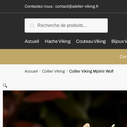
Contactez nous :
contact@atelier-viking.fr
Recherche
Accueil
Hache Viking
Couteau Viking
Bijoux V
Com
Accueil
/
Collier Viking
/
Collier Viking Mjolnir Wolf
🔍