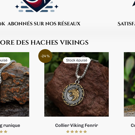
70k abonnés sur nos réseaux
Satis
ore des haches vikings
-24%
puisé
Stock épuisé
ng runique
Collier Viking Fenrir
Co