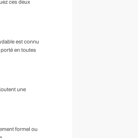
quez ces deux
xydable est connu
e porté en toutes
ajoutent une
nement formel ou
e.