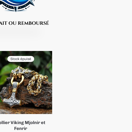
fait ou remboursé
Stock épuisé
llier Viking Mjolnir et
Fenrir