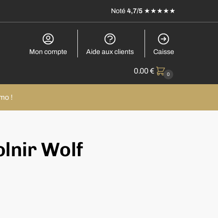
Noté
4,7/5
★★★★★
Mon compte
Aide aux clients
Caisse
0.00
€
0
mo !
olnir Wolf