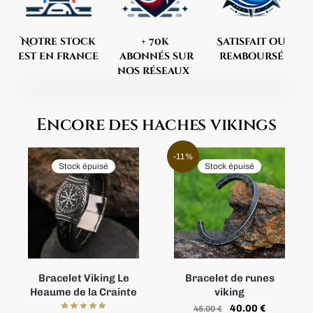
Notre stock
+ 70k
Satisfait ou
est en france
abonnés sur
remboursé
nos réseaux
Encore des haches vikings
-11%
Stock épuisé
Stock épuisé
Bracelet Viking Le
Bracelet de runes
Heaume de la Crainte
viking
40.00
€
45.00
€