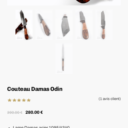
Couteau Damas Odin
(
1
avis client)
280.00
€
390.00
€
Lame Damas acier 1095/4340