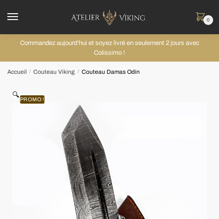
0
Commandez aujourd’hui et soyez livré en seulement 2 jours avec
Colissimo !
Accueil
Couteau Viking
Couteau Damas Odin
/
/
🔍
PROMO !