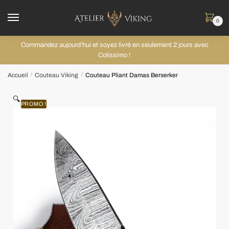
0
Commandez aujourd’hui et soyez livré en seulement 2 jours avec
Colissimo !
Accueil
Couteau Viking
Couteau Pliant Damas Berserker
/
/
🔍
PROMO !