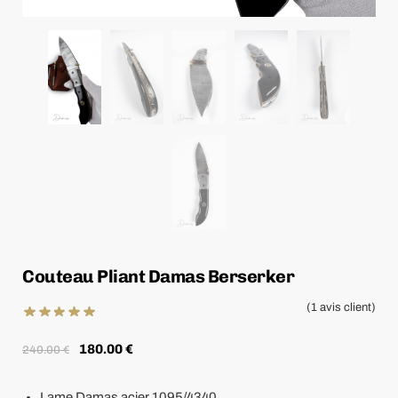
Couteau Pliant Damas Berserker
(
1
avis client)
180.00
€
240.00
€
Lame Damas acier 1095/4340