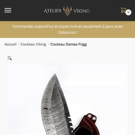
0
Commandez aujourd’hui et soyez livré en seulement 2 jours avec
Colissimo !
Accueil
Couteau Viking
Couteau Damas Frigg
/
/
🔍