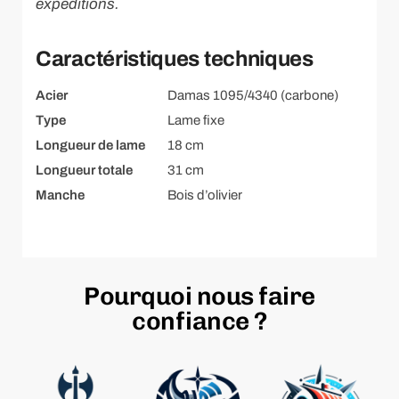
expéditions.
Caractéristiques techniques
Acier
Damas 1095/4340 (carbone)
Type
Lame fixe
Longueur de lame
18 cm
Longueur totale
31 cm
Manche
Bois d’olivier
Pourquoi nous faire
confiance ?